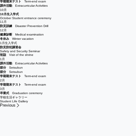
学期期末テスト
Term-end exam
課外活動
Extracurricular Activities
10月
10月生入学式
October Student entrance ceremony
11月
防災訓練
Disaster Prevention Drill
12月
健康診断
Medical examination
冬休み
Winter vacation
1月生入学式
防災防犯講習会
Safety and Security Seminar
初詣
Visit of the shrine
1月
課外活動
Extracurricular Activities
節分
Setsubun
節分
Setsubun
学期期末テスト
Term-end exam
2月
学期期末テスト
Term-end exam
3月
卒業式
Graduation ceremony
学校生活ギャラリー
Student Life Gallery
Previous