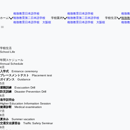
格致教育日本語学校
格致教育日本語学校
格致教
ホーム
格致教育第二日本語学校
学校案内
格致教育第二日本語学校
学校生活
格致教
格致教育日本語学校 大阪校
格致教育日本語学校 大阪校
格致教
学校生活
School Life
年間スケジュール
Annual Schedule
4月
入学式
Entrance ceremony
プレースメントテスト
Placement test
ガイダンス
Guidance
5月
避難訓練
Evacuation Drill
防災訓練
Disaster Prevention Drill
6月
進学説明会
Higher Education Information Session
健康診断
Medical examination
7月
8月
夏休み
Summer vacation
交通安全講習会
Traffic Safety Seminar
9月